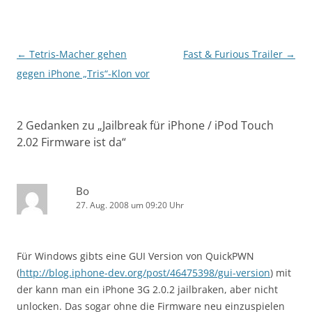
Beitragsnavigation
←
Tetris-Macher gehen
Fast & Furious Trailer
→
gegen iPhone „Tris“-Klon vor
2 Gedanken zu „
Jailbreak für iPhone / iPod Touch
2.02 Firmware ist da
“
Bo
27. Aug. 2008 um 09:20 Uhr
Für Windows gibts eine GUI Version von QuickPWN
(
http://blog.iphone-dev.org/post/46475398/gui-version
) mit
der kann man ein iPhone 3G 2.0.2 jailbraken, aber nicht
unlocken. Das sogar ohne die Firmware neu einzuspielen