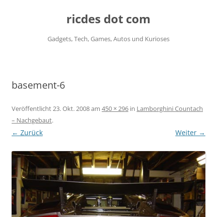
ricdes dot com
Gadgets, Tech, Games, Autos und Kurioses
Zum
Inhalt
springen
basement-6
Veröffentlicht
23. Okt. 2008
am
450 × 296
in
Lamborghini Countach
– Nachgebaut
.
← Zurück
Weiter →