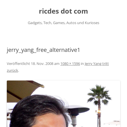
ricdes dot com
Gadgets, Tech, Games, Autos und Kurioses
Zum
Inhalt
springen
jerry_yang_free_alternative1
Veröffentlicht
18. Nov. 2008
am
1080 × 1596
in
Jerry Yang tritt
zurück
.