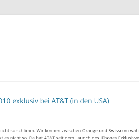
Zum
Inhalt
springen
10 exklusiv bei AT&T (in den USA)
nicht so schlimm. Wir können zwischen Orange und Swisscom wähl
st es nicht so. Da hat AT&T seit dem Launch des iPhones Exklusivve