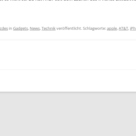
icdes
in
Gadgets
,
News
,
Technik
veröffentlicht. Schlagworte:
apple
,
AT&T
,
iP