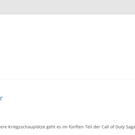
Zum
Inhalt
springen
r
lere Kriegsschauplätze geht es im fünften Teil der Call of Duty Sa