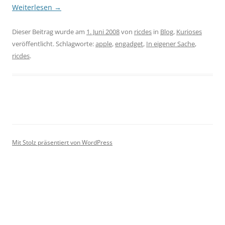
Weiterlesen
→
Dieser Beitrag wurde am
1. Juni 2008
von
ricdes
in
Blog
,
Kurioses
veröffentlicht. Schlagworte:
apple
,
engadget
,
In eigener Sache
,
ricdes
.
Mit Stolz präsentiert von WordPress