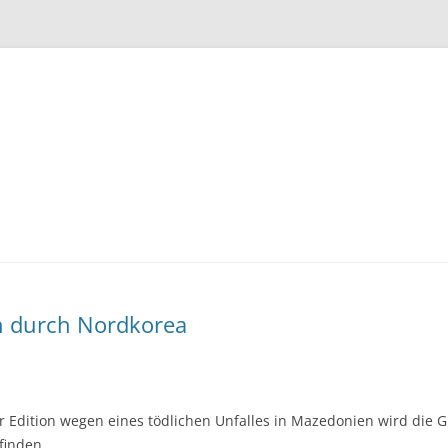
Zum
Inhalt
springen
h durch Nordkorea
r Edition wegen eines tödlichen Unfalles in Mazedonien wird die G
finden.