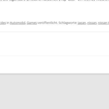
icdes
in
Automobil
,
Games
veröffentlicht. Schlagworte:
japan
,
nissan
,
nissan 