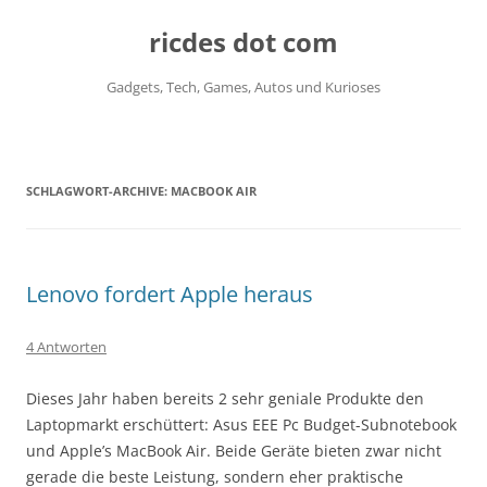
ricdes dot com
Gadgets, Tech, Games, Autos und Kurioses
Zum
Inhalt
springen
SCHLAGWORT-ARCHIVE:
MACBOOK AIR
Lenovo fordert Apple heraus
4 Antworten
Dieses Jahr haben bereits 2 sehr geniale Produkte den
Laptopmarkt erschüttert: Asus EEE Pc Budget-Subnotebook
und Apple’s MacBook Air. Beide Geräte bieten zwar nicht
gerade die beste Leistung, sondern eher praktische