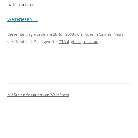
bald ändern.
Weiterlesen
→
Dieser Beitrag wurde am
28. Juli 2008
von
ricdes
in
Games
,
News
veröffentlicht. Schlagworte:
GTA 4
,
gta iv
,
rockstar
.
Mit Stolz präsentiert von WordPress