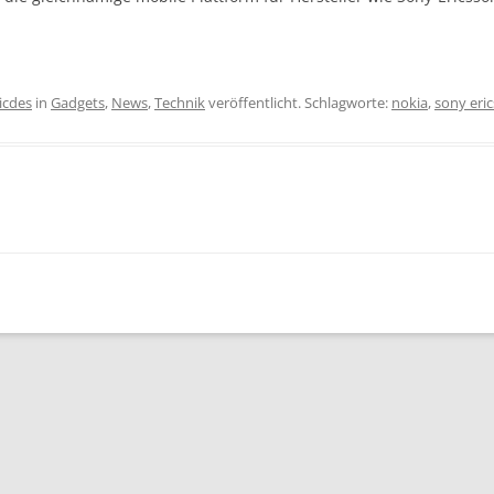
icdes
in
Gadgets
,
News
,
Technik
veröffentlicht. Schlagworte:
nokia
,
sony eri