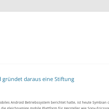
Zum
Inhalt
springen
 gründet daraus eine Stiftung
biles Android Betriebssystem berichtet hatte, ist heute Symbian 
die gleichnamige mobile Plattform für Hersteller wie Sony-Ericsso