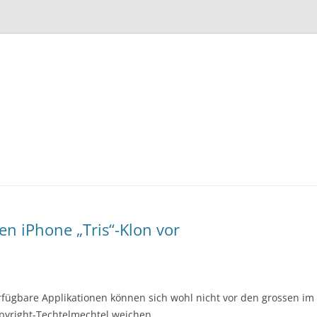
Zum
Inhalt
springen
n iPhone „Tris“-Klon vor
rfügbare Applikationen können sich wohl nicht vor den grossen i
opyright-Techtelmechtel weichen.