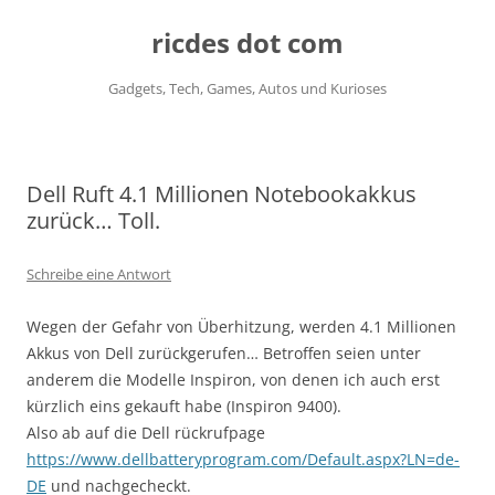
ricdes dot com
Gadgets, Tech, Games, Autos und Kurioses
Zum
Inhalt
springen
Dell Ruft 4.1 Millionen Notebookakkus
zurück… Toll.
Schreibe eine Antwort
Wegen der Gefahr von Überhitzung, werden 4.1 Millionen
Akkus von Dell zurückgerufen… Betroffen seien unter
anderem die Modelle Inspiron, von denen ich auch erst
kürzlich eins gekauft habe (Inspiron 9400).
Also ab auf die Dell rückrufpage
https://www.dellbatteryprogram.com/Default.aspx?LN=de-
DE
und nachgecheckt.