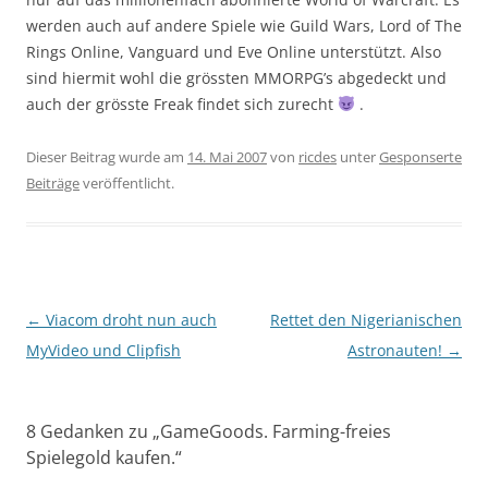
werden auch auf andere Spiele wie Guild Wars, Lord of The
Rings Online, Vanguard und Eve Online unterstützt. Also
sind hiermit wohl die grössten MMORPG’s abgedeckt und
auch der grösste Freak findet sich zurecht
.
Dieser Beitrag wurde am
14. Mai 2007
von
ricdes
unter
Gesponserte
Beiträge
veröffentlicht.
Beitragsnavigation
←
Viacom droht nun auch
Rettet den Nigerianischen
MyVideo und Clipfish
Astronauten!
→
8 Gedanken zu „
GameGoods. Farming-freies
Spielegold kaufen.
“