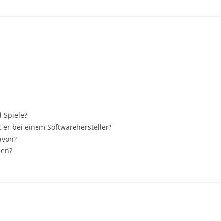
 Spiele?
t er bei einem Softwarehersteller?
avon?
den?