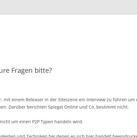
Zum
Inhalt
springen
ure Fragen bitte?
, mit einem Releaser in der Siteszene ein Interview zu führen um 
ben. Darüber berichten Spiegel Online und Co. bestimmt nicht.
r nicht um einen P2P Typen handeln wird.
gkeiten und Techniken bei denen es sich hier handelt beeindruck