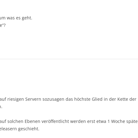
 um was es geht.
e“?
f riesigen Servern sozusagen das höchste Glied in der Kette der Pir
n.
uf solchen Ebenen veröffentlicht werden erst etwa 1 Woche später
eleasern geschieht.