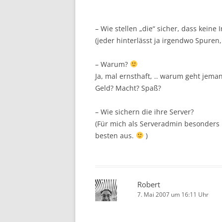
– Wie stellen „die“ sicher, dass kei
(jeder hinterlässt ja irgendwo Spure
– Warum?
Ja, mal ernsthaft, .. warum geht jema
Geld? Macht? Spaß?
– Wie sichern die ihre Server?
(Für mich als Serveradmin besonders i
besten aus.
)
Robert
7. Mai 2007 um 16:11 Uhr