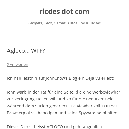
ricdes dot com
Gadgets, Tech, Games, Autos und Kurioses
Zum
Inhalt
springen
Agloco… WTF?
2 Antworten
Ich hab letzthin auf JohnChow’s Blog ein Déjà Vu erlebt:
John warb in der Tat für eine Seite, die eine Werbeviewbar
zur Verfügung stellen will und so für die Benutzer Geld
während dem Surfen generiert. Die Viewbar soll 1/10 des
Browserplatzes benötigen und keine Spyware beinhalten…
Dieser Dienst heisst AGLOCO und geht angeblich