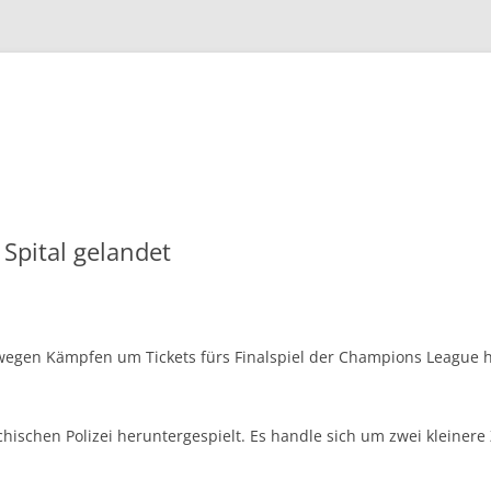
Zum
Inhalt
springen
 Spital gelandet
 wegen Kämpfen um Tickets fürs Finalspiel der Champions League
chischen Polizei heruntergespielt. Es handle sich um zwei kleiner