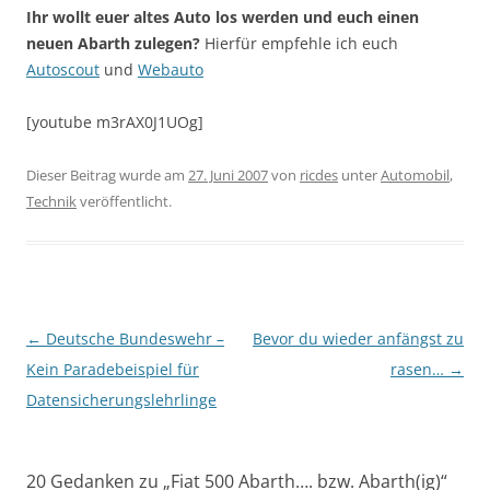
Ihr wollt euer altes Auto los werden und euch einen
neuen Abarth zulegen?
Hierfür empfehle ich euch
Autoscout
und
Webauto
[youtube m3rAX0J1UOg]
Dieser Beitrag wurde am
27. Juni 2007
von
ricdes
unter
Automobil
,
Technik
veröffentlicht.
Beitragsnavigation
←
Deutsche Bundeswehr –
Bevor du wieder anfängst zu
Kein Paradebeispiel für
rasen…
→
Datensicherungslehrlinge
20 Gedanken zu „
Fiat 500 Abarth…. bzw. Abarth(ig)
“