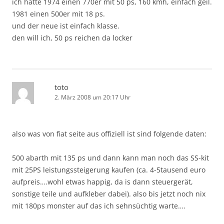
ich hatte 1974 einen 770er mit 50 ps, 160 kmh, einfach geil.
1981 einen 500er mit 18 ps.
und der neue ist einfach klasse.
den will ich, 50 ps reichen da locker
toto
2. März 2008 um 20:17 Uhr
also was von fiat seite aus offiziell ist sind folgende daten:
500 abarth mit 135 ps und dann kann man noch das SS-kit
mit 25PS leistungssteigerung kaufen (ca. 4-5tausend euro
aufpreis….wohl etwas happig, da is dann steuergerät,
sonstige teile und aufkleber dabei). also bis jetzt noch nix
mit 180ps monster auf das ich sehnsüchtig warte….