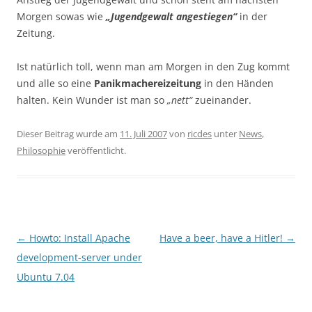
Morgen sowas wie
„Jugendgewalt angestiegen“
in der
Zeitung.
Ist natürlich toll, wenn man am Morgen in den Zug kommt
und alle so eine
Panikmachereizeitung
in den Händen
halten. Kein Wunder ist man so
„nett“
zueinander.
Dieser Beitrag wurde am
11. Juli 2007
von
ricdes
unter
News
,
Philosophie
veröffentlicht.
Beitragsnavigation
←
Howto: Install Apache
Have a beer, have a Hitler!
→
development-server under
Ubuntu 7.04