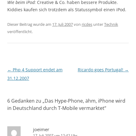
Wie beim iPod:
Creative & Co. haben bessere Produkte.
Kiddies kaufen sich trotzdem als Statussymbol einen iPod.
Dieser Beitrag wurde am
17. Juli 2007
von
ricdes
unter
Technik
veröffentlicht.
Beitragsnavigation
←
Php 4 Support endet am
Ricardo goes Portugal!
→
31.12.2007
6 Gedanken zu „
Das Hype-Phone, ähm, iPhone wird
in Deutschland durch T-Mobile vermarktet
“
joeimer
17. Juli 2007 um 12:42 Uhr