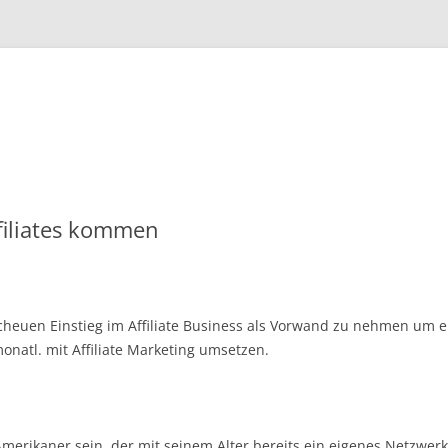
Zum
Inhalt
springen
ffiliates kommen
uen Einstieg im Affiliate Business als Vorwand zu nehmen um ein
monatl. mit Affiliate Marketing umsetzen.
Amerikaner sein, der mit seinem Alter bereits ein eigenes Netzwerk