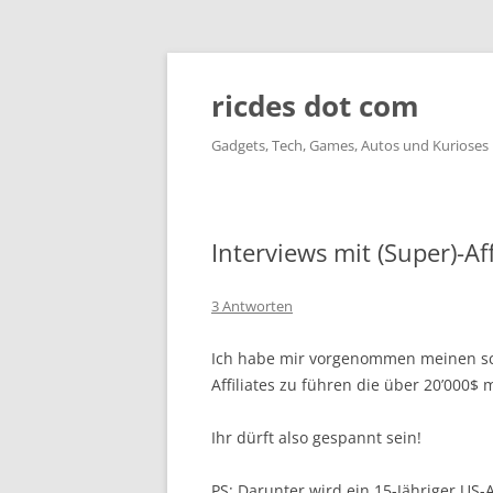
ricdes dot com
Gadgets, Tech, Games, Autos und Kurioses
Interviews mit (Super)-A
3 Antworten
Ich habe mir vorgenommen meinen sche
Affiliates zu führen die über 20’000$ 
Ihr dürft also gespannt sein!
PS: Darunter wird ein 15-Jähriger US-