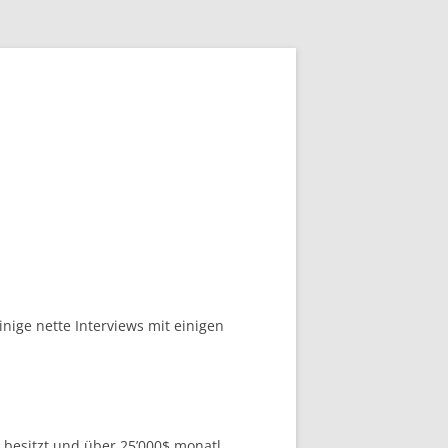
ige nette Interviews mit einigen
 besitzt und über 25’000$ monatl.