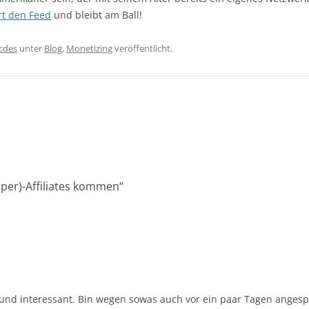
rt den Feed
und bleibt am Ball!
icdes
unter
Blog
,
Monetizing
veröffentlicht.
uper)-Affiliates kommen
“
 und interessant. Bin wegen sowas auch vor ein paar Tagen anges