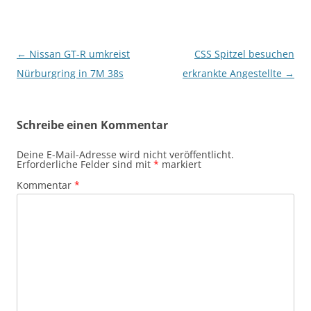
Beitragsnavigation
←
Nissan GT-R umkreist
CSS Spitzel besuchen
Nürburgring in 7M 38s
erkrankte Angestellte
→
Schreibe einen Kommentar
Deine E-Mail-Adresse wird nicht veröffentlicht.
Erforderliche Felder sind mit
*
markiert
Kommentar
*