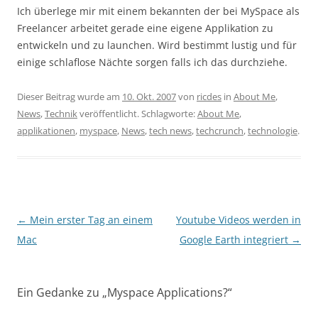
Ich überlege mir mit einem bekannten der bei MySpace als
Freelancer arbeitet gerade eine eigene Applikation zu
entwickeln und zu launchen. Wird bestimmt lustig und für
einige schlaflose Nächte sorgen falls ich das durchziehe.
Dieser Beitrag wurde am
10. Okt. 2007
von
ricdes
in
About Me
,
News
,
Technik
veröffentlicht. Schlagworte:
About Me
,
applikationen
,
myspace
,
News
,
tech news
,
techcrunch
,
technologie
.
Beitragsnavigation
←
Mein erster Tag an einem
Youtube Videos werden in
Mac
Google Earth integriert
→
Ein Gedanke zu „
Myspace Applications?
“