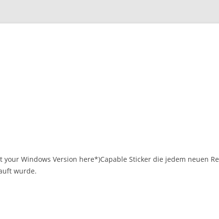
Zum
Inhalt
springen
sert your Windows Version here*)Capable Sticker die jedem neuen 
auft wurde.