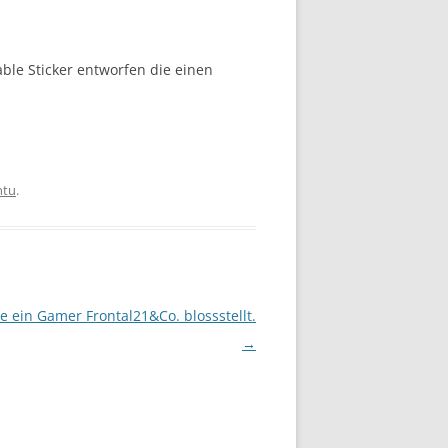
ble Sticker entworfen die einen
ntu
.
ie ein Gamer Frontal21&Co. blossstellt.
→