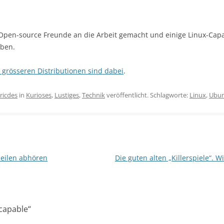
Open-source Freunde an die Arbeit gemacht und einige Linux-Capa
aben.
e grösseren Distributionen sind dabei
.
ricdes
in
Kurioses
,
Lustiges
,
Technik
veröffentlicht. Schlagworte:
Linux
,
Ubu
eilen abhören
Die guten alten „Killerspiele“. W
capable
“