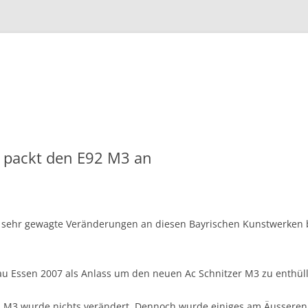
Zum
Inhalt
springen
r packt den E92 M3 an
ür sehr gewagte Veränderungen an diesen Bayrischen Kunstwerken 
au Essen 2007 als Anlass um den neuen Ac Schnitzer M3 zu enthül
al M3 wurde nichts verändert. Dennoch wurde einiges am Äusseren