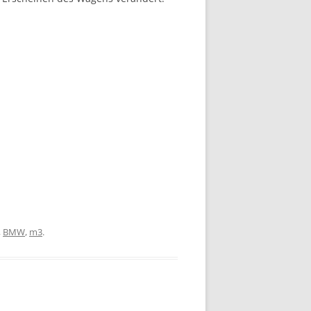
,
BMW
,
m3
.