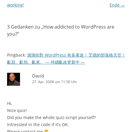
working!
Ende
→
3 Gedanken zu „
How addicted to WordPress are
you?
“
Pingback:
測測你對 WordPress 有多著迷 | 艾德的部落格天空 |
亂寫、亂拍、亂來。 — 持續亂改更新中 —
David
27. Apr. 2008 um 11:58 Uhr
Hi,
Nice quiz!
Did you make the whole quiz-script yourself?
Intressted in the code if it’s OK.
Please contact me