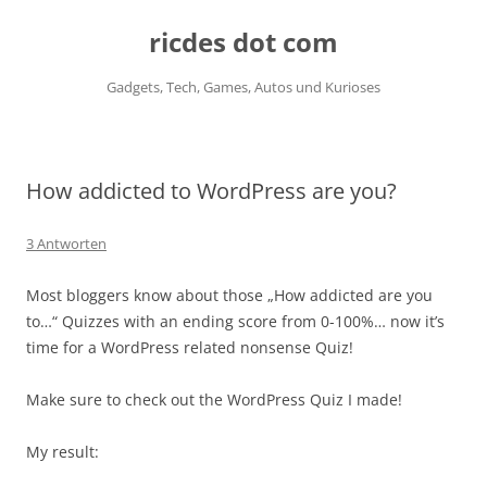
ricdes dot com
Gadgets, Tech, Games, Autos und Kurioses
Zum
Inhalt
springen
How addicted to WordPress are you?
3 Antworten
Most bloggers know about those „How addicted are you
to…“ Quizzes with an ending score from 0-100%… now it’s
time for a WordPress related nonsense Quiz!
Make sure to check out the WordPress Quiz I made!
My result: