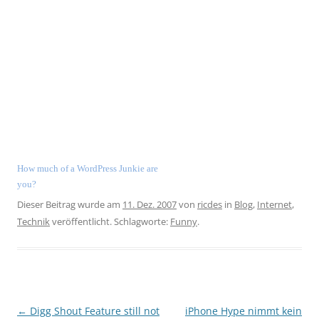
How much of a WordPress Junkie are
you?
Dieser Beitrag wurde am
11. Dez. 2007
von
ricdes
in
Blog
,
Internet
,
Technik
veröffentlicht. Schlagworte:
Funny
.
Beitragsnavigation
←
Digg Shout Feature still not
iPhone Hype nimmt kein