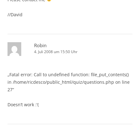
//David
Robin
4. Juli 2008 um 15:50 Uhr
„Fatal error: Call to undefined function: file_put_contents()
in /home/ricdesco/public_html/quiz/questions.php on line
27“
Doesn’t work :'(