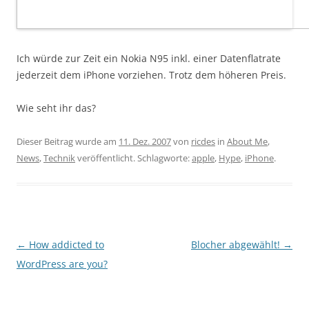
Ich würde zur Zeit ein Nokia N95 inkl. einer Datenflatrate
jederzeit dem iPhone vorziehen. Trotz dem höheren Preis.
Wie seht ihr das?
Dieser Beitrag wurde am
11. Dez. 2007
von
ricdes
in
About Me
,
News
,
Technik
veröffentlicht. Schlagworte:
apple
,
Hype
,
iPhone
.
Beitragsnavigation
←
How addicted to
Blocher abgewählt!
→
WordPress are you?