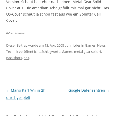
Version. Schaut halt eher nach einem Metal Gear Solid
Cover aus. Die amerikanische gefällt mir mal gar nicht. Das
US-Cover schaut ja schon fast aus wie ein Splinter Cell
Cover.
Bilder: Amazon
Dieser Beitrag wurde am
13. Apr. 2008
von
ricdes
in
Games
,
News
,
Technik
veröffentlicht. Schlagworte:
Games
,
metal gear solid 4
,
packshots
,
ps3
.
Beitragsnavigation
←
Mario Kart Wii in 2h
Google Datenzentren
→
durchgespielt