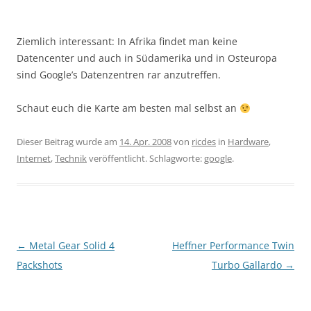
Ziemlich interessant: In Afrika findet man keine
Datencenter und auch in Südamerika und in Osteuropa
sind Google’s Datenzentren rar anzutreffen.
Schaut euch die Karte am besten mal selbst an
Dieser Beitrag wurde am
14. Apr. 2008
von
ricdes
in
Hardware
,
Internet
,
Technik
veröffentlicht. Schlagworte:
google
.
Beitragsnavigation
←
Metal Gear Solid 4
Heffner Performance Twin
Packshots
Turbo Gallardo
→