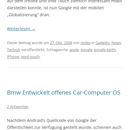
auf dem iPhone und iPod Touch ziemlich interessant mobil
darstellen konnte, ist nun Google mit der mobilen
„Globalisierung“ dran.
Weiterlesen
→
Dieser Beitrag wurde am
27. Okt. 2008
von
ricdes
in
Gadgets
,
News
,
Technik
veröffentlicht. Schlagworte:
apple
,
google
,
google earth
,
iPhone
,
ipod touch
.
Bmw Entwickelt offenes Car-Computer OS
2 Antworten
Nachdem Android’s Quellcode von Google der
Öffentlichkeit zur Verfügung gestellt wurde, scheinen auch