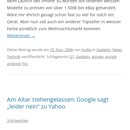
Beim Launch des iPhone 3G wurden die seltenen weissen
Modelle zu preisen von über 1.500€ bei eBay gehandelt.
Wäre mir ehrlich gesagt schon fast zu viel für solch ein
Gerät. Aber nun soll auch ein anderer Topseller in weisser
Farbe pünktlich zum Weihnachtsmarkt kommen
Weiterlesen
→
Dieser Beitrag wurde am
25. Nov. 2008
von
ricdes
in
Gadgets
,
News
,
Technik
veröffentlicht. Schlagworte:
G1
,
Gadgets
,
google
,
google
android
,
htc
.
Am Altar stehengelassen: Google sagt
„leider nein“ zu Yahoo
3 Antworten