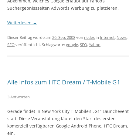
Abkommen, welches Google erlaubt auf Yahoo’s
Suchergebnissseiten AdWords Werbung zu platzieren.
Weiterlesen
→
Dieser Beitrag wurde am
26. Sep. 2008
von
ricdes
in
Internet
,
News
,
SEO
veröffentlicht. Schlagworte:
google
,
SEO
,
Yahoo
.
Alle Infos zum HTC Dream / T-Mobile G1
3 Antworten
Gerade findet in New York City T-Mobile’s „G1“ Launchevent
statt. Diese Veranstaltung läutet den Start des ersten
komerziell verfügbaren Google Android Phone, HTC Dream,
ein.