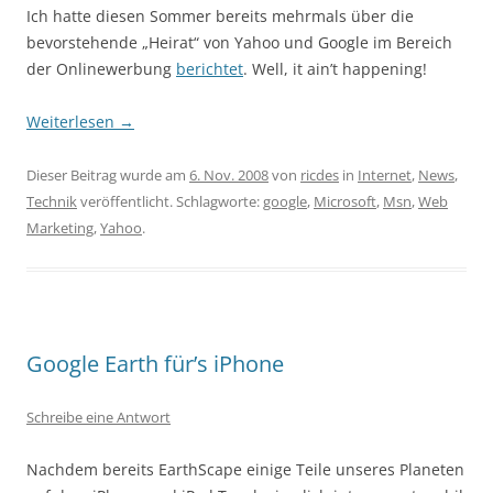
Ich hatte diesen Sommer bereits mehrmals über die
bevorstehende „Heirat“ von Yahoo und Google im Bereich
der Onlinewerbung
berichtet
. Well, it ain’t happening!
Weiterlesen
→
Dieser Beitrag wurde am
6. Nov. 2008
von
ricdes
in
Internet
,
News
,
Technik
veröffentlicht. Schlagworte:
google
,
Microsoft
,
Msn
,
Web
Marketing
,
Yahoo
.
Google Earth für’s iPhone
Schreibe eine Antwort
Nachdem bereits EarthScape einige Teile unseres Planeten