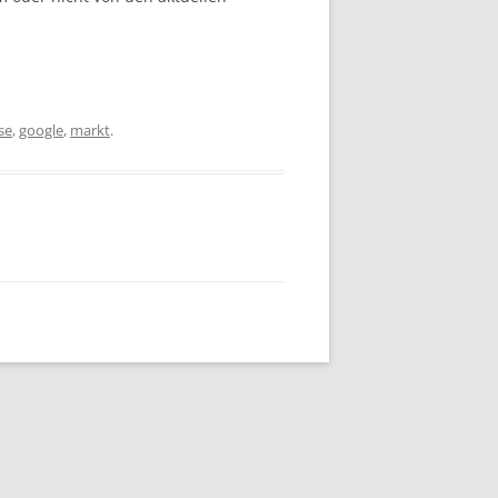
se
,
google
,
markt
.