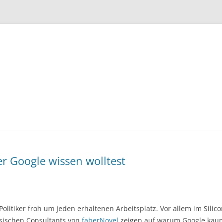
Zum
Inhalt
springen
 Google wissen wolltest
olitiker froh um jeden erhaltenen Arbeitsplatz. Vor allem im Silicon 
sischen Consultants von
faberNovel
zeigen auf warum Google kaum