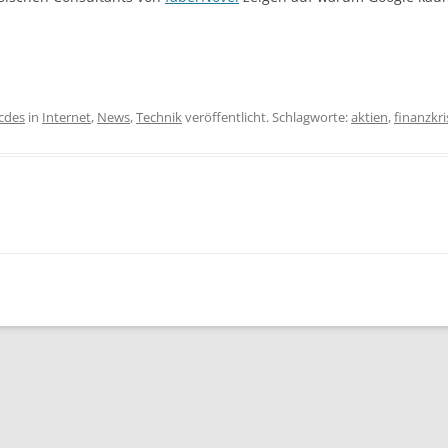
icdes
in
Internet
,
News
,
Technik
veröffentlicht. Schlagworte:
aktien
,
finanzkri