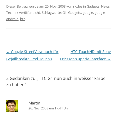
Dieser Beitrag wurde am
25. Nov. 2008
von
ricdes
in
Gadgets
,
News
,
Technik
veröffentlicht. Schlagworte:
G1
,
Gadgets
,
google
,
google
android
,
htc
.
Beitragsnavigation
←
Google StreetView auch für
HTC TouchHD mit Sony
Gejailbreakte iPod Touch’s
Ericsson’s Xperia Interface
→
2 Gedanken zu „
HTC G1 nun auch in weisser Farbe
zu haben
“
Martin
26. Nov. 2008 um 17:44 Uhr