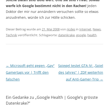
werfe ich Google bestimmt nicht in den Rachen!
Jeden
Doktor der mir nur annändern versuchen sollte so etwas
anzudrehen, würde ich zur Hölle schicken.
Dieser Beitrag wurde am
21. Mai 2008
von
ricdes
in
Internet
,
News
,
Technik
veröffentlicht. Schlagworte:
datenkrake
,
google
,
health
.
Beitragsnavigation
←
Microsoft geht gegen „Gay“
Spiegel testet GTA IV: „Spiel
Gamertags vor | Trifft den
des Jahres“ | ZDF weiterhin
falschen
auf Anti-Gamer-Trip
→
Ein Gedanke zu „
Google Health | Google’s grösste
Datenkrake?
“