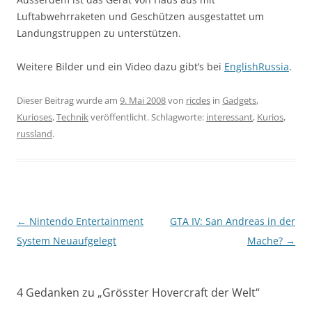
Luftabwehrraketen und Geschützen ausgestattet um
Landungstruppen zu unterstützen.
Weitere Bilder und ein Video dazu gibt’s bei
EnglishRussia
.
Dieser Beitrag wurde am
9. Mai 2008
von
ricdes
in
Gadgets
,
Kurioses
,
Technik
veröffentlicht. Schlagworte:
interessant
,
Kurios
,
russland
.
Beitragsnavigation
←
Nintendo Entertainment
GTA IV: San Andreas in der
System Neuaufgelegt
Mache?
→
4 Gedanken zu „
Grösster Hovercraft der Welt
“