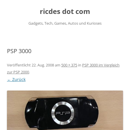
ricdes dot com
Gadgets, Tech, Games, Autos und Kurioses
Zum
Inhalt
springen
PSP 3000
Veröffentlicht
22. Aug. 2008
am
500 × 375
in
PSP 3000 im Vergleich
zur PSP 2000
.
← Zurück