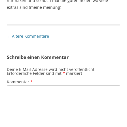
nur haken und so auch mal die guten hollen wo viele
extras sind (meine meinung)
Kommentar-
← Ältere Kommentare
Navigation
Schreibe einen Kommentar
Deine E-Mail-Adresse wird nicht veröffentlicht.
Erforderliche Felder sind mit
*
markiert
Kommentar
*