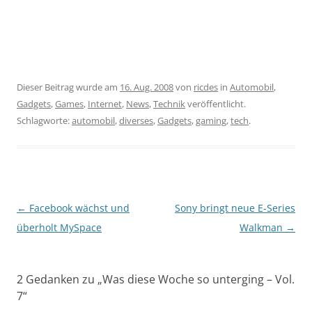
Dieser Beitrag wurde am
16. Aug. 2008
von
ricdes
in
Automobil
,
Gadgets
,
Games
,
Internet
,
News
,
Technik
veröffentlicht.
Schlagworte:
automobil
,
diverses
,
Gadgets
,
gaming
,
tech
.
Beitragsnavigation
←
Facebook wächst und
Sony bringt neue E-Series
überholt MySpace
Walkman
→
2 Gedanken zu „
Was diese Woche so unterging – Vol.
7
“