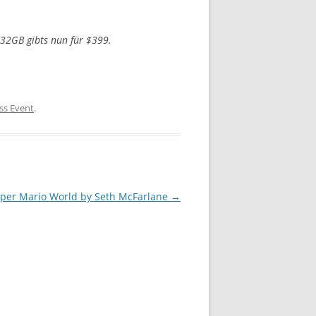
 32GB gibts nun für $399.
ss Event
.
per Mario World by Seth McFarlane
→