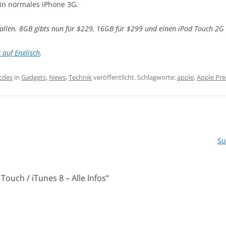
ein normales iPhone 3G.
efallen. 8GB gibts nun für $229, 16GB für $299 und einen iPod Touch 2G
 auf Englisch
.
icdes
in
Gadgets
,
News
,
Technik
veröffentlicht. Schlagworte:
apple
,
Apple Pre
Su
Touch / iTunes 8 – Alle Infos
“