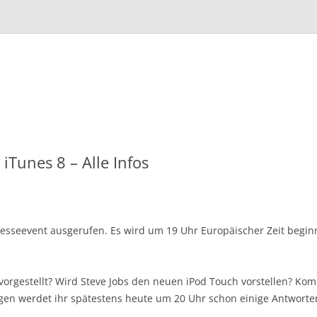
Zum
Inhalt
springen
iTunes 8 – Alle Infos
resseevent ausgerufen. Es wird um 19 Uhr Europäischer Zeit begi
orgestellt? Wird Steve Jobs den neuen iPod Touch vorstellen? Ko
gen werdet ihr spätestens heute um 20 Uhr schon einige Antworte