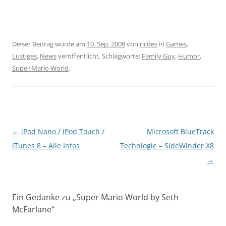
Dieser Beitrag wurde am
10. Sep. 2008
von
ricdes
in
Games
,
Lustiges
,
News
veröffentlicht. Schlagworte:
Family Guy
,
Humor
,
Super Mario World
.
Beitragsnavigation
←
iPod Nano / iPod Touch /
Microsoft BlueTrack
iTunes 8 – Alle Infos
Technlogie – SideWinder X8
→
Ein Gedanke zu „
Super Mario World by Seth
McFarlane
“