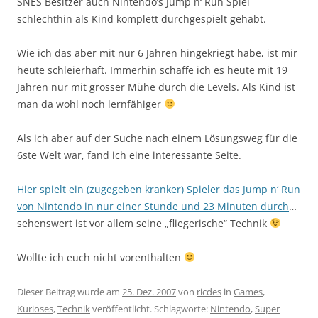
SNES Besitzer auch Nintendo’s Jump n‘ Run Spiel
schlechthin als Kind komplett durchgespielt gehabt.
Wie ich das aber mit nur 6 Jahren hingekriegt habe, ist mir
heute schleierhaft. Immerhin schaffe ich es heute mit 19
Jahren nur mit grosser Mühe durch die Levels. Als Kind ist
man da wohl noch lernfähiger
Als ich aber auf der Suche nach einem Lösungsweg für die
6ste Welt war, fand ich eine interessante Seite.
Hier spielt ein (zugegeben kranker) Spieler das Jump n‘ Run
von Nintendo in nur einer Stunde und 23 Minuten durch
…
sehenswert ist vor allem seine „fliegerische“ Technik
Wollte ich euch nicht vorenthalten
Dieser Beitrag wurde am
25. Dez. 2007
von
ricdes
in
Games
,
Kurioses
,
Technik
veröffentlicht. Schlagworte:
Nintendo
,
Super