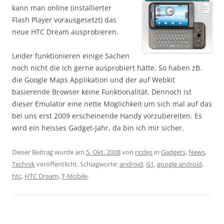
kann man online (installierter
Flash Player vorausgesetzt) das
neue HTC Dream ausprobieren.
Leider funktionieren einige Sachen
noch nicht die ich gerne ausprobiert hätte. So haben zB.
die Google Maps Applikation und der auf Webkit
basierende Browser keine Funktionalität. Dennoch ist
dieser Emulator eine nette Möglichkeit um sich mal auf das
bei uns erst 2009 erscheinende Handy vorzubereiten. Es
wird ein heisses Gadget-Jahr, da bin ich mir sicher.
Dieser Beitrag wurde am
5. Okt. 2008
von
ricdes
in
Gadgets
,
News
,
Technik
veröffentlicht. Schlagworte:
android
,
G1
,
google android
,
htc
,
HTC Dream
,
T-Mobile
.