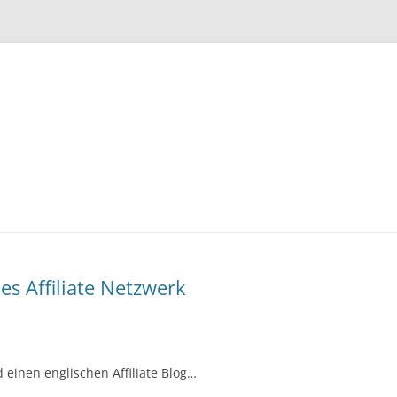
Zum
Inhalt
springen
s Affiliate Netzwerk
 einen englischen Affiliate Blog…