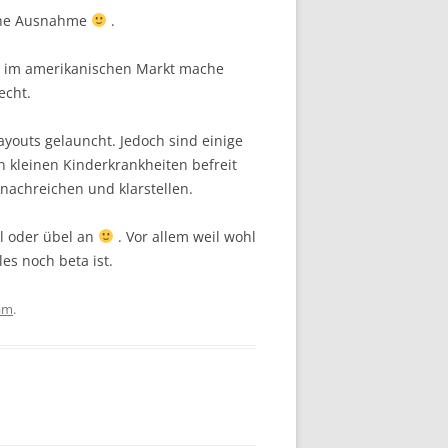
l ’ne Ausnahme
.
ugs im amerikanischen Markt mache
echt.
youts gelauncht. Jedoch sind einige
n kleinen Kinderkrankheiten befreit
nachreichen und klarstellen.
l oder übel an
. Vor allem weil wohl
es noch beta ist.
am
.