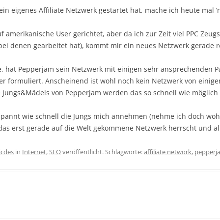
ein eigenes Affiliate Netzwerk gestartet hat, mache ich heute ma
auf amerikanische User gerichtet, aber da ich zur Zeit viel PPC Ze
 bei denen gearbeitet hat), kommt mir ein neues Netzwerk gerade r
, hat Pepperjam sein Netzwerk mit einigen sehr ansprechenden Pa
er formuliert. Anscheinend ist wohl noch kein Netzwerk von einige
e Jungs&Mädels von Pepperjam werden das so schnell wie möglich 
spannt wie schnell die Jungs mich annehmen (nehme ich doch woh
 das erst gerade auf die Welt gekommene Netzwerk herrscht und all
icdes
in
Internet
,
SEO
veröffentlicht. Schlagworte:
affiliate network
,
pepperj