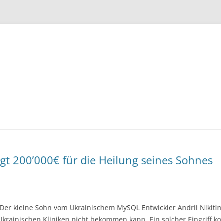
Zum
Inhalt
springen
gt 200’000€ für die Heilung seines Sohnes
 Der kleine Sohn vom Ukrainischem MySQL Entwickler Andrii Nikiti
krainischen Kliniken nicht bekommen kann. Ein solcher Eingriff ko