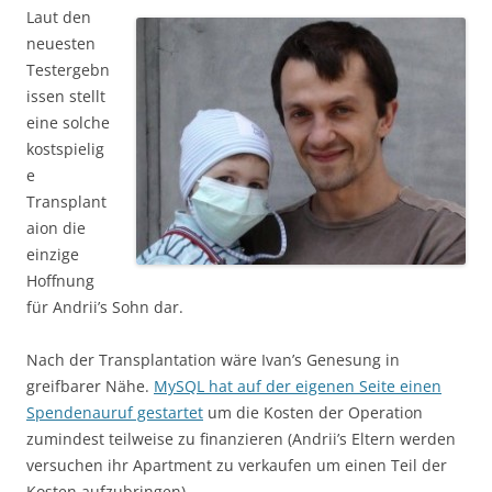
Laut den
neuesten
Testergebn
issen stellt
eine solche
kostspielig
e
Transplant
aion die
einzige
Hoffnung
für Andrii’s Sohn dar.
Nach der Transplantation wäre Ivan’s Genesung in
greifbarer Nähe.
MySQL hat auf der eigenen Seite einen
Spendenauruf gestartet
um die Kosten der Operation
zumindest teilweise zu finanzieren (Andrii’s Eltern werden
versuchen ihr Apartment zu verkaufen um einen Teil der
Kosten aufzubringen).