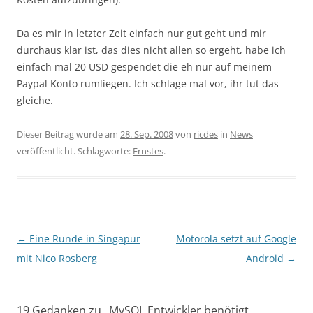
Da es mir in letzter Zeit einfach nur gut geht und mir
durchaus klar ist, das dies nicht allen so ergeht, habe ich
einfach mal 20 USD gespendet die eh nur auf meinem
Paypal Konto rumliegen. Ich schlage mal vor, ihr tut das
gleiche.
Dieser Beitrag wurde am
28. Sep. 2008
von
ricdes
in
News
veröffentlicht. Schlagworte:
Ernstes
.
Beitragsnavigation
←
Eine Runde in Singapur
Motorola setzt auf Google
mit Nico Rosberg
Android
→
19 Gedanken zu „
MySQL Entwickler benötigt