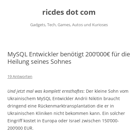
ricdes dot com
Gadgets, Tech, Games, Autos und Kurioses
Zum
Inhalt
springen
MySQL Entwickler benötigt 200’000€ für die
Heilung seines Sohnes
19 Antworten
Und jetzt mal was komplett ernsthaftes
: Der kleine Sohn vom
Ukrainischem MySQL Entwickler Andrii Nikitin braucht
dringend eine Rückenmarktransplantation die er in
Ukrainischen Kliniken nicht bekommen kann. Ein solcher
Eingriff kostet in Europa oder Israel zwischen 150’000-
200’000 EUR.