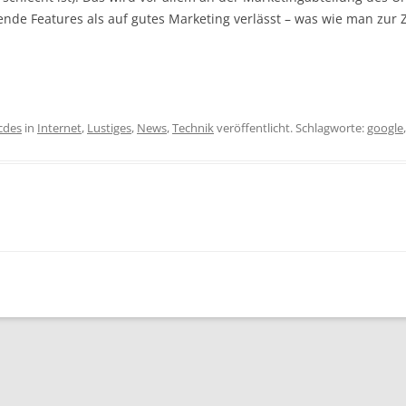
tende Features als auf gutes Marketing verlässt – was wie man zur 
icdes
in
Internet
,
Lustiges
,
News
,
Technik
veröffentlicht. Schlagworte:
google