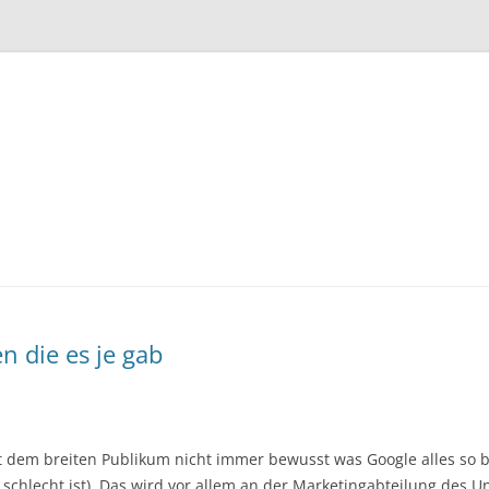
Zum
Inhalt
springen
n die es je gab
st dem breiten Publikum nicht immer bewusst was Google alles so 
chlecht ist). Das wird vor allem an der Marketingabteilung des 