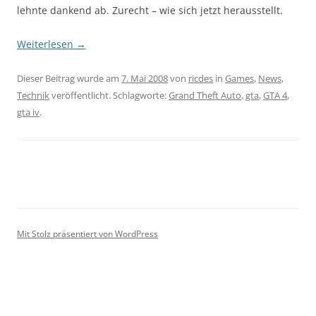
lehnte dankend ab. Zurecht – wie sich jetzt herausstellt.
Weiterlesen
→
Dieser Beitrag wurde am
7. Mai 2008
von
ricdes
in
Games
,
News
,
Technik
veröffentlicht. Schlagworte:
Grand Theft Auto
,
gta
,
GTA 4
,
gta iv
.
Mit Stolz präsentiert von WordPress