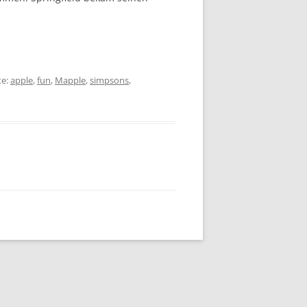
te:
apple
,
fun
,
Mapple
,
simpsons
,