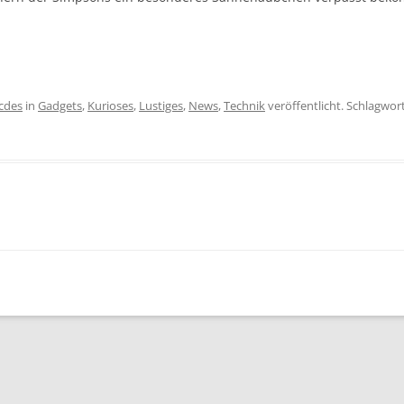
icdes
in
Gadgets
,
Kurioses
,
Lustiges
,
News
,
Technik
veröffentlicht. Schlagwor