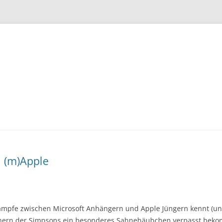
Zum
Inhalt
springen
 (m)Apple
pfe zwischen Microsoft Anhängern und Apple Jüngern kennt (und 
ern der Simpsons ein besonderes Sahnehäubchen verpasst bekom