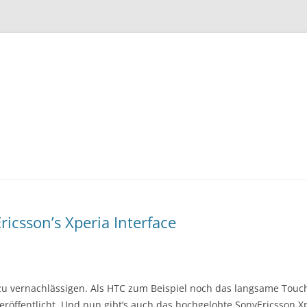
Zum
Inhalt
springen
icsson’s Xperia Interface
u vernachlässigen. Als HTC zum Beispiel noch das langsame Touch
veröffentlicht. Und nun gibt’s auch das hochgelobte SonyEricsson X