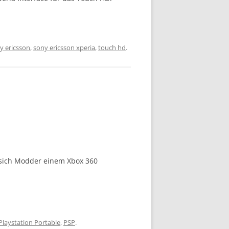
y ericsson
,
sony ericsson xperia
,
touch hd
.
n sich Modder einem Xbox 360
Playstation Portable
,
PSP
.