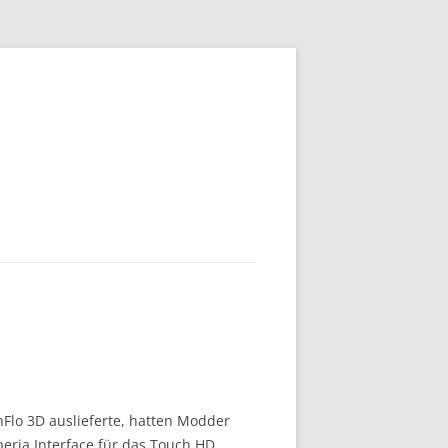
Flo 3D auslieferte, hatten Modder
peria Interface für das Touch HD.