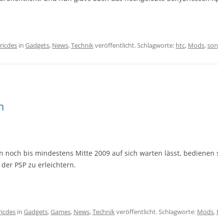
ricdes
in
Gadgets
,
News
,
Technik
veröffentlicht. Schlagworte:
htc
,
Mods
,
son
n
on noch bis mindestens Mitte 2009 auf sich warten lässt, bediene
der PSP zu erleichtern.
ricdes
in
Gadgets
,
Games
,
News
,
Technik
veröffentlicht. Schlagworte:
Mods
,