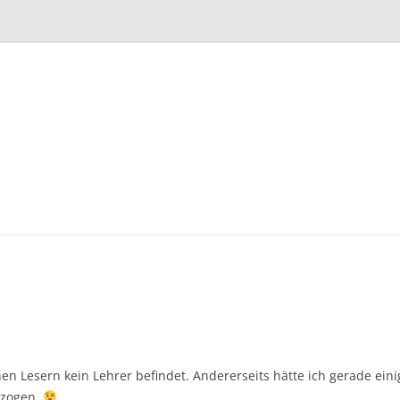
Zum
Inhalt
springen
nen Lesern kein Lehrer befindet. Andererseits hätte ich gerade ein
tzogen.