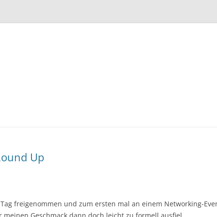
Zum
Inhalt
springen
Round Up
en Tag freigenommen und zum ersten mal an einem Networking-Even
r meinen Geschmack dann doch leicht zu formell ausfiel.