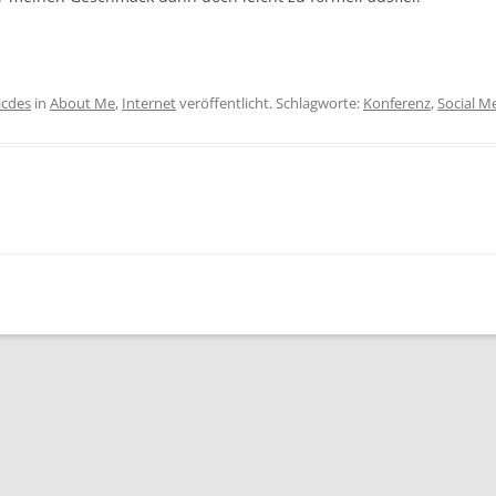
icdes
in
About Me
,
Internet
veröffentlicht. Schlagworte:
Konferenz
,
Social M